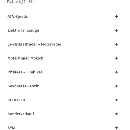
Kategorien
Über uns
+
ATV-Quads
Vertrag widerrufen
+
Elektrofahrzeuge
Widerrufsbelehrung
+
Leichtkrafträder – Motorräder
Cart
+
Mofa Moped Mokick
Checkout
+
Pitbikes – Funbikes
My account
+
Saxonette Benzin
+
SCOOTER
+
Sonderverkauf
+
SYM