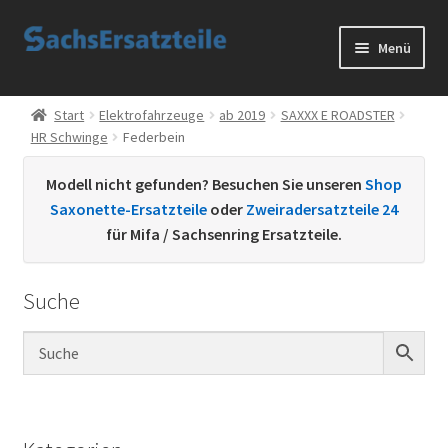
Zur
Zum
Menü
Navigation
Inhalt
springen
springen
Start
Start
Elektrofahrzeuge
ab 2019
SAXXX E ROADSTER
HR Schwinge
Federbein
AGB
Modell nicht gefunden? Besuchen Sie unseren
Shop
Datenschutzerklärung
Saxonette-Ersatzteile
oder
Zweiradersatzteile 24
für Mifa / Sachsenring Ersatzteile.
Impressum
Suche
Kontakt
Sachs Ersatzteile
Sachsteile