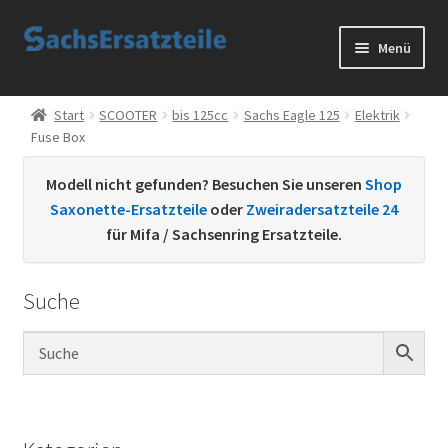
Zur
Zum
Menü
Navigation
Inhalt
springen
springen
Start
Start
SCOOTER
bis 125cc
Sachs Eagle 125
Elektrik
Fuse Box
AGB
Modell nicht gefunden? Besuchen Sie unseren
Shop
Datenschutzerklärung
Saxonette-Ersatzteile
oder
Zweiradersatzteile 24
für Mifa / Sachsenring Ersatzteile.
Impressum
Suche
Kontakt
Sachs Ersatzteile
Sachsteile