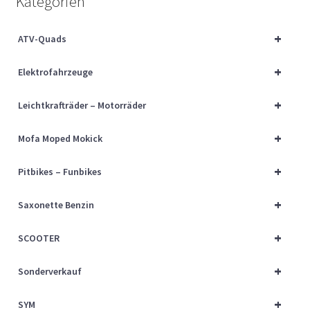
Kategorien
Über uns
+
ATV-Quads
Vertrag widerrufen
+
Elektrofahrzeuge
Widerrufsbelehrung
+
Leichtkrafträder – Motorräder
Cart
+
Mofa Moped Mokick
Checkout
+
Pitbikes – Funbikes
My account
+
Saxonette Benzin
+
SCOOTER
+
Sonderverkauf
+
SYM