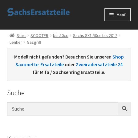
Zur
Zum
Menü
Navigation
Inhalt
springen
springen
Start
Start
SCOOTER
bis 50cc
Sachs SX1 50cc bis 2012
Lenker
Gasgriff
AGB
Modell nicht gefunden? Besuchen Sie unseren
Shop
Datenschutzerklärung
Saxonette-Ersatzteile
oder
Zweiradersatzteile 24
für Mifa / Sachsenring Ersatzteile.
Impressum
Suche
Kontakt
Sachs Ersatzteile
Sachsteile