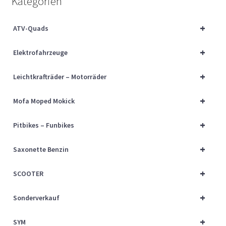
Kategorien
Über uns
+
ATV-Quads
Vertrag widerrufen
+
Elektrofahrzeuge
Widerrufsbelehrung
+
Leichtkrafträder – Motorräder
Cart
+
Mofa Moped Mokick
Checkout
+
Pitbikes – Funbikes
My account
+
Saxonette Benzin
+
SCOOTER
+
Sonderverkauf
+
SYM