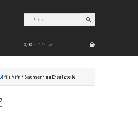
0,00
€
0 Artikel
n
24
für Mifa / Sachsenring Ersatzteile.
g