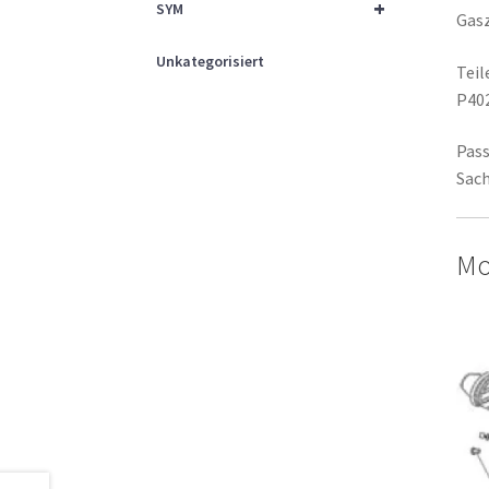
+
SYM
Gas
Unkategorisiert
Tei
P40
Pass
Sach
Mo