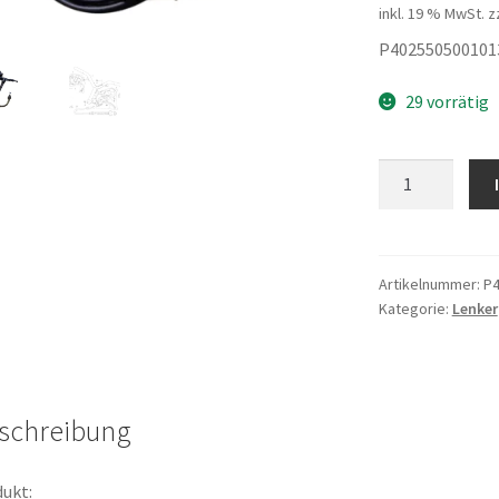
inkl. 19 % MwSt.
z
P402550500101
29 vorrätig
Gaszug
Menge
Artikelnummer:
P4
Kategorie:
Lenker
schreibung
ukt: