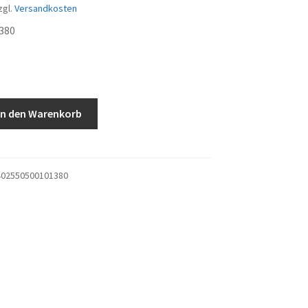
zgl.
Versandkosten
380
In den Warenkorb
02550500101380