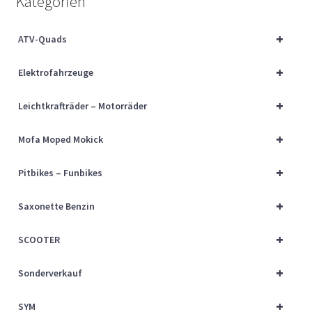
Kategorien
Über uns
+
ATV-Quads
Vertrag widerrufen
+
Elektrofahrzeuge
Widerrufsbelehrung
+
Leichtkrafträder – Motorräder
Cart
+
Mofa Moped Mokick
Checkout
+
Pitbikes – Funbikes
My account
+
Saxonette Benzin
+
SCOOTER
+
Sonderverkauf
+
SYM