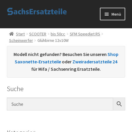
Zur
Zum
Menü
Navigation
Inhalt
springen
springen
Start
Start
SCOOTER
bis 50cc
SFM Speedjet RS
Scheinwerfer
Glühbirne 12v10W
AGB
Modell nicht gefunden? Besuchen Sie unseren
Shop
Datenschutzerklärung
Saxonette-Ersatzteile
oder
Zweiradersatzteile 24
für Mifa / Sachsenring Ersatzteile.
Impressum
Suche
Kontakt
Sachs Ersatzteile
Sachsteile