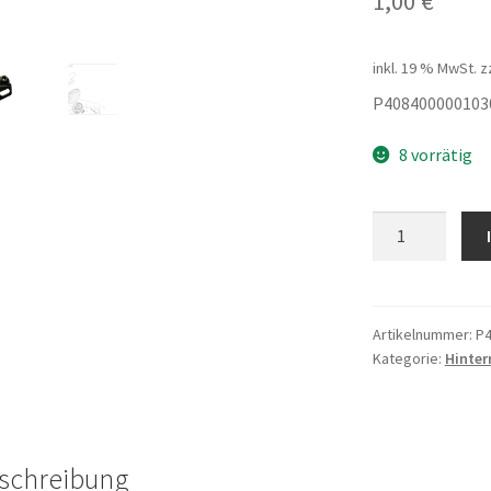
1,00
€
inkl. 19 % MwSt.
z
P408400000103
8 vorrätig
Halter
für
Hinterradschut
Menge
Artikelnummer:
P4
Kategorie:
Hinter
schreibung