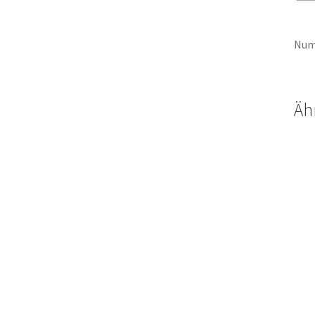
Num
Äh