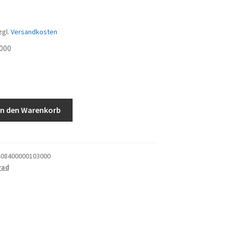
zgl.
Versandkosten
000
In den Warenkorb
zblech
08400000103000
rad