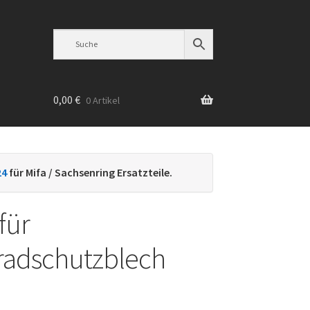
0,00
€
0 Artikel
n
24
für Mifa / Sachsenring Ersatzteile.
für
radschutzblech