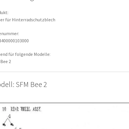
ukt:
er für Hinterradschutzblech
lenummer:
8400000103000
end für folgende Modelle:
Bee 2
dell: SFM Bee 2