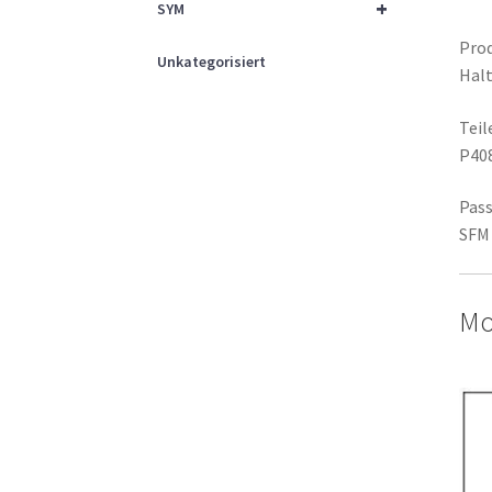
+
SYM
Prod
Unkategorisiert
Halt
Tei
P40
Pass
SFM 
Mo