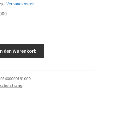
zgl.
Versandkosten
000
ang
In den Warenkorb
08400000191000
kabelstrang