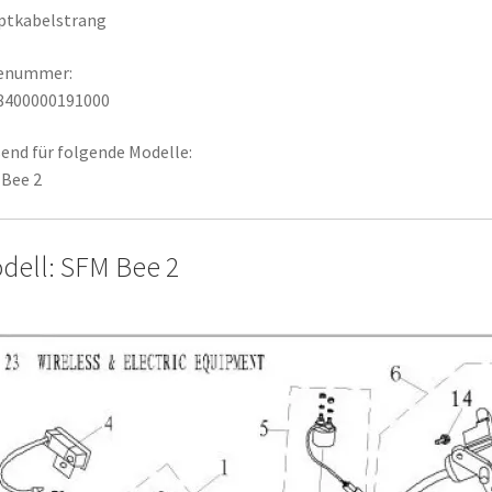
ptkabelstrang
lenummer:
8400000191000
end für folgende Modelle:
Bee 2
dell: SFM Bee 2