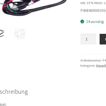
inkl. 19 % MwSt.
z
P408400000191
14 vorrätig
Hauptkabelstr
Menge
Artikelnummer:
P4
Kategorie:
Haupt
schreibung
ukt: