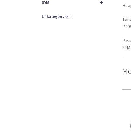
+
SYM
Hau
Unkategorisiert
Tei
P40
Pass
SFM 
Mo