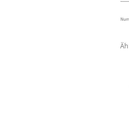
Num
Äh