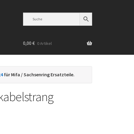
0,00
€
0 Artikel
n
24
für Mifa / Sachsenring Ersatzteile.
abelstrang