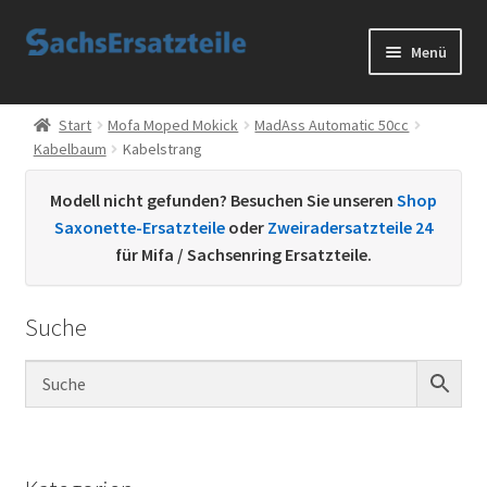
Zur
Zum
Menü
Navigation
Inhalt
springen
springen
Start
Start
Mofa Moped Mokick
MadAss Automatic 50cc
Kabelbaum
Kabelstrang
AGB
Modell nicht gefunden? Besuchen Sie unseren
Shop
Datenschutzerklärung
Saxonette-Ersatzteile
oder
Zweiradersatzteile 24
für Mifa / Sachsenring Ersatzteile.
Impressum
Suche
Kontakt
Sachs Ersatzteile
Sachsteile