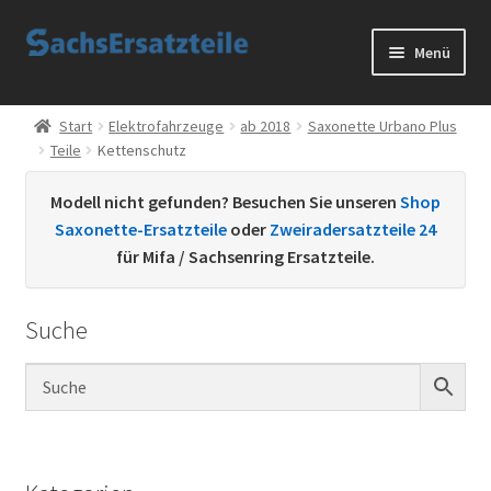
Zur
Zum
Menü
Navigation
Inhalt
springen
springen
Start
Start
Elektrofahrzeuge
ab 2018
Saxonette Urbano Plus
Teile
Kettenschutz
AGB
Modell nicht gefunden? Besuchen Sie unseren
Shop
Datenschutzerklärung
Saxonette-Ersatzteile
oder
Zweiradersatzteile 24
für Mifa / Sachsenring Ersatzteile.
Impressum
Suche
Kontakt
Sachs Ersatzteile
Sachsteile