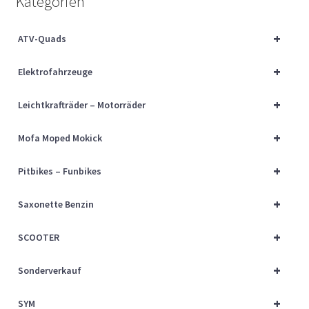
Kategorien
Über uns
+
ATV-Quads
Vertrag widerrufen
+
Elektrofahrzeuge
Widerrufsbelehrung
+
Leichtkrafträder – Motorräder
Cart
+
Mofa Moped Mokick
Checkout
+
Pitbikes – Funbikes
My account
+
Saxonette Benzin
+
SCOOTER
+
Sonderverkauf
+
SYM