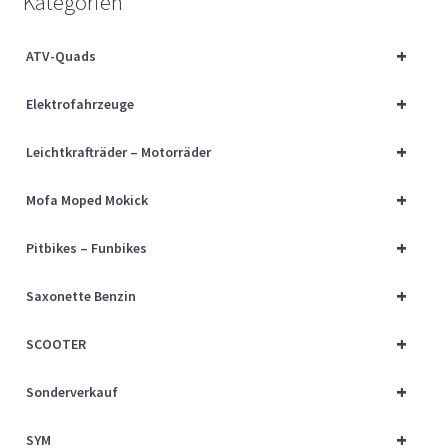
Kategorien
Über uns
+
ATV-Quads
Vertrag widerrufen
+
Elektrofahrzeuge
Widerrufsbelehrung
+
Leichtkrafträder – Motorräder
Cart
+
Mofa Moped Mokick
Checkout
+
Pitbikes – Funbikes
My account
+
Saxonette Benzin
+
SCOOTER
+
Sonderverkauf
+
SYM