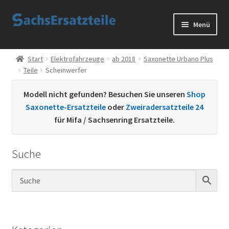
Zur
Zum
Menü
Navigation
Inhalt
springen
springen
Start
Start
Elektrofahrzeuge
ab 2018
Saxonette Urbano Plus
Teile
Scheinwerfer
AGB
Modell nicht gefunden? Besuchen Sie unseren
Shop
Datenschutzerklärung
Saxonette-Ersatzteile
oder
Zweiradersatzteile 24
für Mifa / Sachsenring Ersatzteile.
Impressum
Suche
Kontakt
Sachs Ersatzteile
Sachsteile