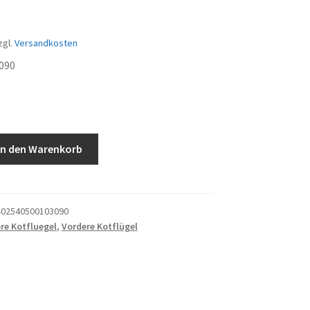
zgl.
Versandkosten
090
In den Warenkorb
R
02540500103090
re Kotfluegel
,
Vordere Kotflügel