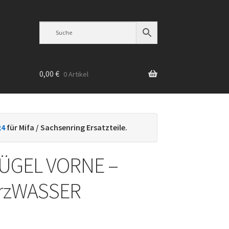
0,00
€
0 Artikel
n
24
für Mifa / Sachsenring Ersatzteile.
ÜGEL VORNE –
rzWASSER