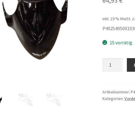
64,93
€
inkl. 19 % MwSt.
z
P402540500103
15 vorrätig
KOTFLÜGEL
VORNE
-
schwarzWASSE
Menge
Artikelnummer:
P4
Kategorien:
Vorde