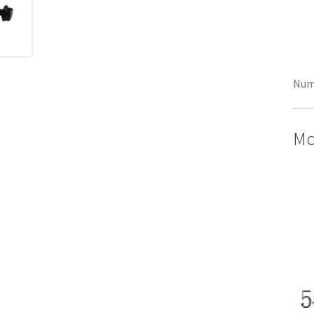
Num
Mo