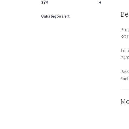
+
SYM
Be
Unkategorisiert
Prod
KOT
Tei
P40
Pass
Sach
Mo