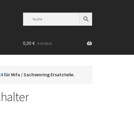
0,00
€
0 Artikel
n
24
für Mifa / Sachsenring Ersatzteile.
chalter