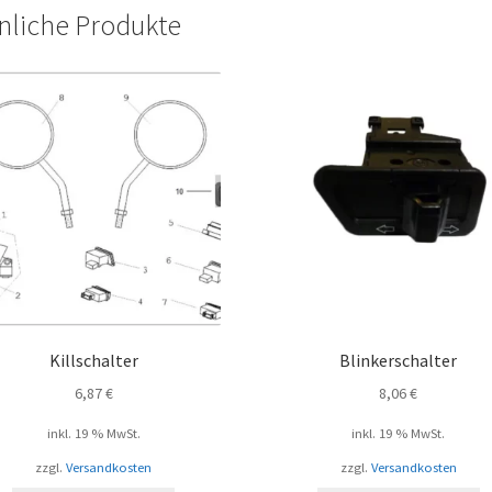
nliche Produkte
Killschalter
Blinkerschalter
6,87
€
8,06
€
inkl. 19 % MwSt.
inkl. 19 % MwSt.
zzgl.
Versandkosten
zzgl.
Versandkosten