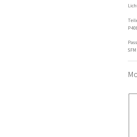
Lich
Tei
P40
Pass
SFM 
Mo