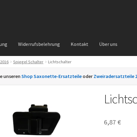
rung
Widerrufsbelehrung
Kontakt
Über uns
 2016
Spiegel Schalter
Lichtschalter
Kontakt
Sachs Ersatzteile
Sachsteile
Über uns
Vertrag widerrufe
ie unseren
Shop Saxonette-Ersatzteile
oder
Zweiradersatzteile 
nt
Lichts
6,87
€