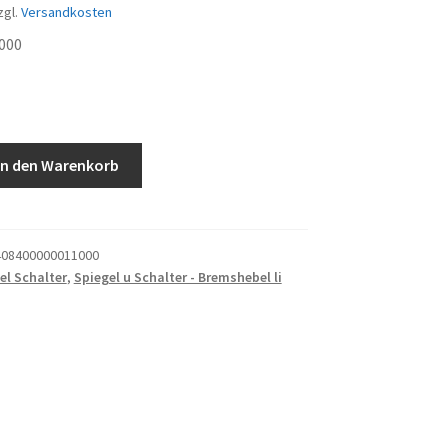
zgl.
Versandkosten
000
In den Warenkorb
08400000011000
el Schalter
,
Spiegel u Schalter - Bremshebel li