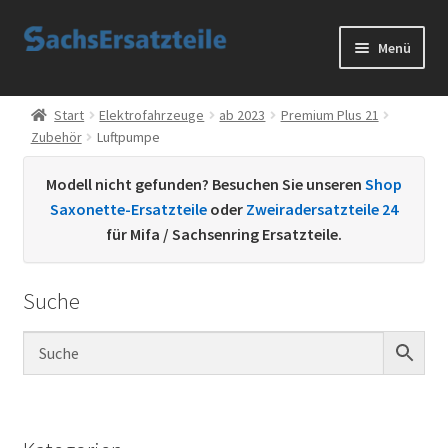
Zur
Zum
Menü
Navigation
Inhalt
springen
springen
Start
Start
Elektrofahrzeuge
ab 2023
Premium Plus 21
Zubehör
Luftpumpe
AGB
Modell nicht gefunden? Besuchen Sie unseren
Shop
Datenschutzerklärung
Saxonette-Ersatzteile
oder
Zweiradersatzteile 24
für Mifa / Sachsenring Ersatzteile.
Impressum
Suche
Kontakt
Sachs Ersatzteile
Sachsteile