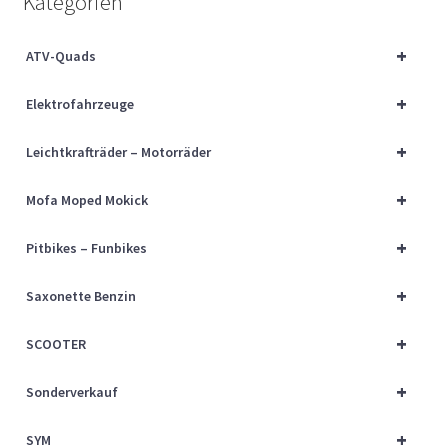
Kategorien
Über uns
+
ATV-Quads
Vertrag widerrufen
+
Elektrofahrzeuge
Widerrufsbelehrung
+
Leichtkrafträder – Motorräder
Cart
+
Mofa Moped Mokick
Checkout
+
Pitbikes – Funbikes
My account
+
Saxonette Benzin
+
SCOOTER
+
Sonderverkauf
+
SYM