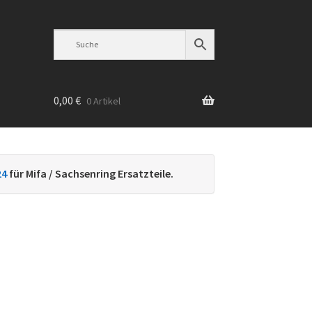
0,00
€
0 Artikel
n
24
für Mifa / Sachsenring Ersatzteile.