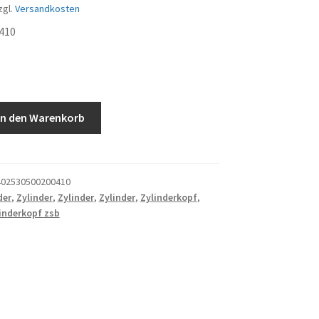
zgl.
Versandkosten
410
In den Warenkorb
02530500200410
der
,
Zylinder
,
Zylinder
,
Zylinder
,
Zylinderkopf
,
inderkopf zsb