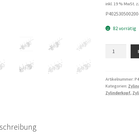
inkl. 19 % MwSt.
z
P402530500200
82 vorrätig
NUT
Menge
Artikelnummer:
P4
Kategorien:
Zylin
Zylinderkopf
,
Zyl
schreibung