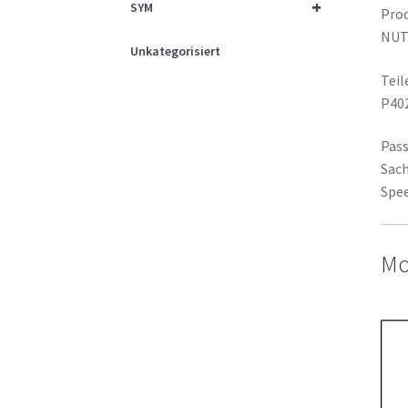
+
SYM
Prod
NU
Unkategorisiert
Tei
P40
Pass
Sach
Spee
Mo