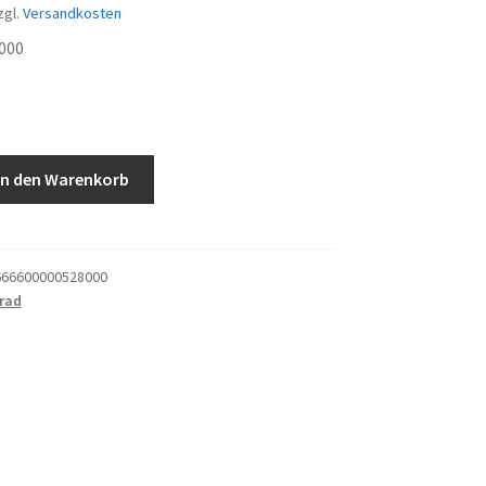
zgl.
Versandkosten
000
In den Warenkorb
66600000528000
rad