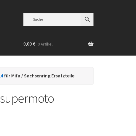
0,00
€
0 Artikel
n
24
für Mifa / Sachsenring Ersatzteile.
 supermoto