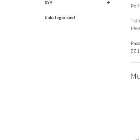
+
SYM
Rei
Unkategorisiert
Tei
P66
Pass
ZZ 1
Mo