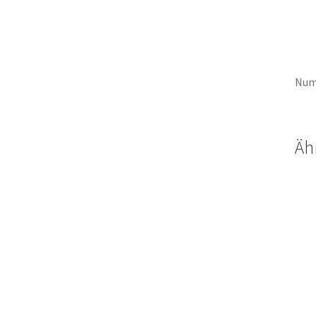
Num
Äh