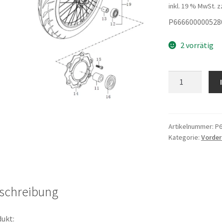
inkl. 19 % MwSt.
z
P666600000528
2 vorrätig
Reifen
supermoto
Menge
Artikelnummer:
P6
Kategorie:
Vorder
schreibung
ukt: