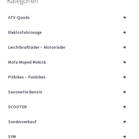
Kategorien
Über uns
+
ATV-Quads
Vertrag widerrufen
+
Elektrofahrzeuge
Widerrufsbelehrung
+
Leichtkrafträder – Motorräder
Cart
+
Mofa Moped Mokick
Checkout
+
Pitbikes – Funbikes
My account
+
Saxonette Benzin
+
SCOOTER
+
Sonderverkauf
+
SYM