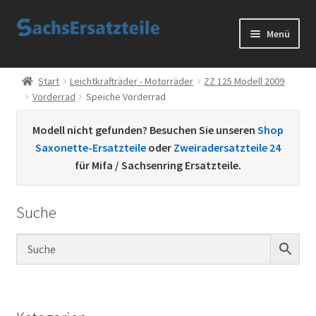
Zur
Zum
Menü
Navigation
Inhalt
springen
springen
Start
Start
Leichtkrafträder - Motorräder
ZZ 125 Modell 2009
Vorderrad
Speiche Vorderrad
AGB
Modell nicht gefunden? Besuchen Sie unseren
Shop
Datenschutzerklärung
Saxonette-Ersatzteile
oder
Zweiradersatzteile 24
für Mifa / Sachsenring Ersatzteile.
Impressum
Suche
Kontakt
Sachs Ersatzteile
Sachsteile