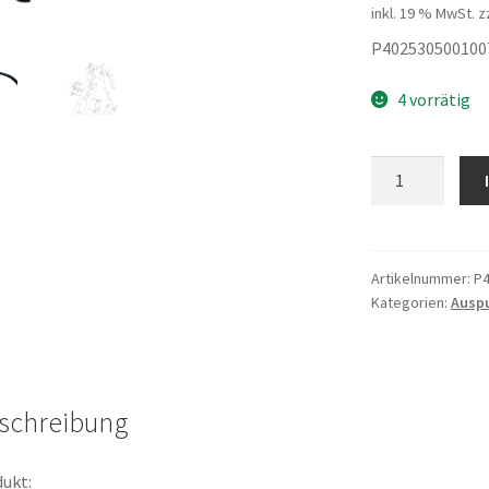
inkl. 19 % MwSt.
z
P402530500100
4 vorrätig
Schlauch
Menge
Artikelnummer:
P4
Kategorien:
Auspu
schreibung
ukt: