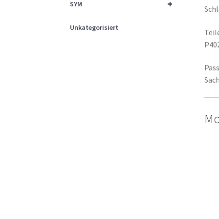
+
SYM
Sch
Unkategorisiert
Tei
P40
Pass
Sach
Mo