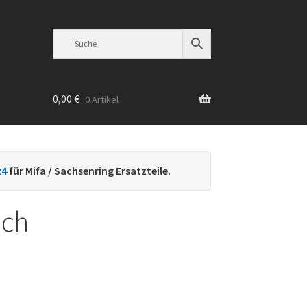
0,00
€
0 Artikel
n
24
für Mifa / Sachsenring Ersatzteile.
uch