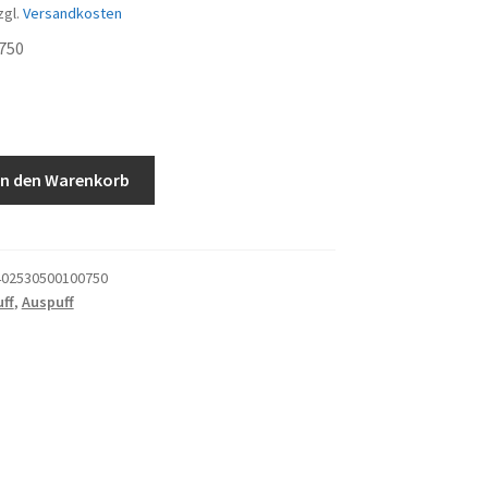
zgl.
Versandkosten
750
In den Warenkorb
02530500100750
ff
,
Auspuff