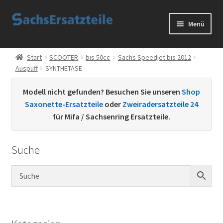
Zur
Zum
Menü
Navigation
Inhalt
springen
springen
Start
Start
SCOOTER
bis 50cc
Sachs Speedjet bis 2012
Auspuff
SYNTHETASE
AGB
Modell nicht gefunden? Besuchen Sie unseren
Shop
Datenschutzerklärung
Saxonette-Ersatzteile
oder
Zweiradersatzteile 24
für Mifa / Sachsenring Ersatzteile.
Impressum
Suche
Kontakt
Sachs Ersatzteile
Sachsteile