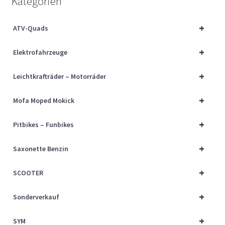
Kategorien
Über uns
+
ATV-Quads
Vertrag widerrufen
+
Elektrofahrzeuge
Widerrufsbelehrung
+
Leichtkrafträder – Motorräder
Cart
+
Mofa Moped Mokick
Checkout
+
Pitbikes – Funbikes
My account
+
Saxonette Benzin
+
SCOOTER
+
Sonderverkauf
+
SYM