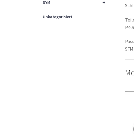
+
SYM
Schl
Unkategorisiert
Tei
P40
Pass
SFM 
Mo