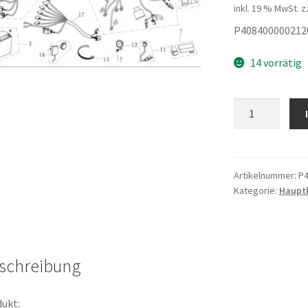
inkl. 19 % MwSt.
z
P408400000212
14 vorrätig
Schlüsselrohlin
paar
Menge
Artikelnummer:
P4
Kategorie:
Haupt
schreibung
ukt: