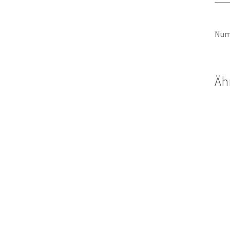
Num
Äh