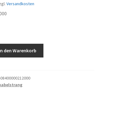
zgl.
Versandkosten
000
g
In den Warenkorb
08400000212000
kabelstrang