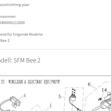
üsselrohling paar
lenummer:
8400000212000
end für folgende Modelle:
Bee 2
dell: SFM Bee 2