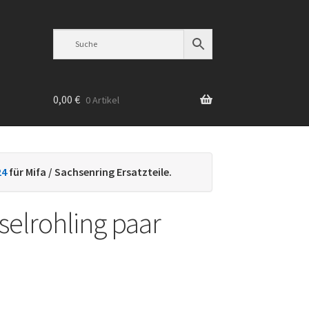
0,00
€
0 Artikel
n
24
für Mifa / Sachsenring Ersatzteile.
selrohling paar