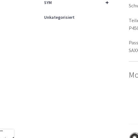
+
SYM
Sch
Unkategorisiert
Tei
P45
Pass
SAX
Mo