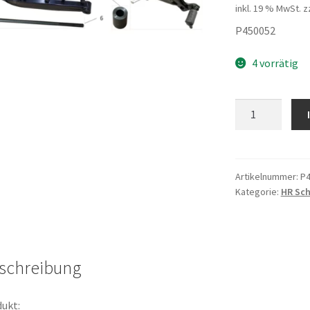
inkl. 19 % MwSt.
z
P450052
4 vorrätig
Schwingenachs
Menge
Artikelnummer:
P4
Kategorie:
HR Sc
schreibung
ukt: