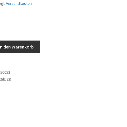
zgl.
Versandkosten
e
In den Warenkorb
50052
hwinge