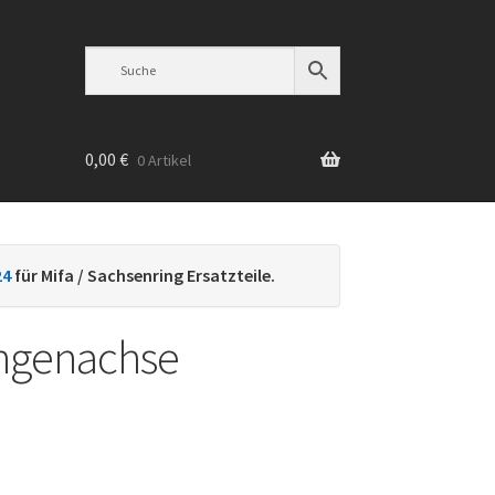
0,00
€
0 Artikel
n
24
für Mifa / Sachsenring Ersatzteile.
ngenachse