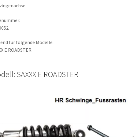
wingenachse
lenummer:
0052
end für folgende Modelle:
XX E ROADSTER
dell: SAXXX E ROADSTER