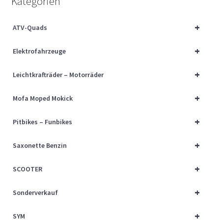
Kategorien
Über uns
+
ATV-Quads
Vertrag widerrufen
+
Elektrofahrzeuge
Widerrufsbelehrung
+
Leichtkrafträder – Motorräder
Cart
+
Mofa Moped Mokick
Checkout
+
Pitbikes – Funbikes
My account
+
Saxonette Benzin
+
SCOOTER
+
Sonderverkauf
+
SYM