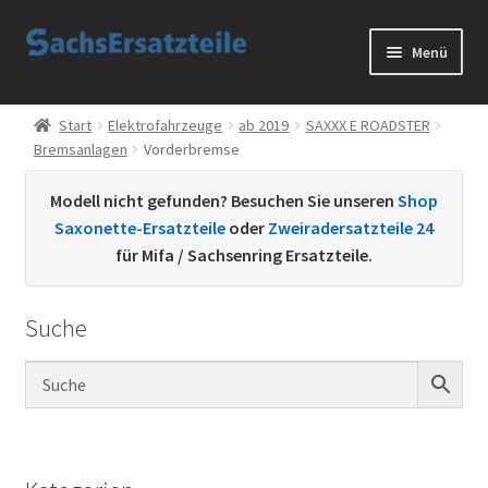
Zur
Zum
Menü
Navigation
Inhalt
springen
springen
Start
Start
Elektrofahrzeuge
ab 2019
SAXXX E ROADSTER
Bremsanlagen
Vorderbremse
AGB
Modell nicht gefunden? Besuchen Sie unseren
Shop
Datenschutzerklärung
Saxonette-Ersatzteile
oder
Zweiradersatzteile 24
für Mifa / Sachsenring Ersatzteile.
Impressum
Suche
Kontakt
Sachs Ersatzteile
Sachsteile