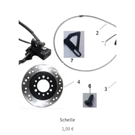
Schelle
1,00
€