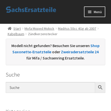
Zur
Zum
Menü
Navigation
Inhalt
springen
springen
Start
Start
Mofa Moped Mokick
MadAss 50cc 4Gg ab 2007
Kabelbaum
Zündkerzenstecker
AGB
Modell nicht gefunden? Besuchen Sie unseren
Shop
Datenschutzerklärung
Saxonette-Ersatzteile
oder
Zweiradersatzteile 24
für Mifa / Sachsenring Ersatzteile.
Impressum
Suche
Kontakt
Sachs Ersatzteile
Sachsteile