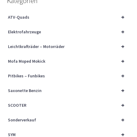
Kategorien
Über uns
+
ATV-Quads
Vertrag widerrufen
+
Elektrofahrzeuge
Widerrufsbelehrung
+
Leichtkrafträder – Motorräder
Cart
+
Mofa Moped Mokick
Checkout
+
Pitbikes – Funbikes
My account
+
Saxonette Benzin
+
SCOOTER
+
Sonderverkauf
+
SYM