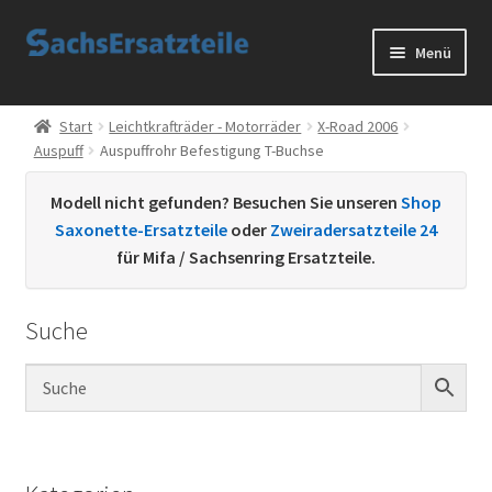
Zur
Zum
Menü
Navigation
Inhalt
springen
springen
Start
Start
Leichtkrafträder - Motorräder
X-Road 2006
Auspuff
Auspuffrohr Befestigung T-Buchse
AGB
Modell nicht gefunden? Besuchen Sie unseren
Shop
Datenschutzerklärung
Saxonette-Ersatzteile
oder
Zweiradersatzteile 24
für Mifa / Sachsenring Ersatzteile.
Impressum
Suche
Kontakt
Sachs Ersatzteile
Sachsteile