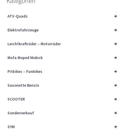
Kategorien
Über uns
+
ATV-Quads
Vertrag widerrufen
+
Elektrofahrzeuge
Widerrufsbelehrung
+
Leichtkrafträder – Motorräder
Cart
+
Mofa Moped Mokick
Checkout
+
Pitbikes – Funbikes
My account
+
Saxonette Benzin
+
SCOOTER
+
Sonderverkauf
+
SYM