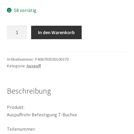
58 vorrätig
Auspuffrohr
In den Warenkorb
Befestigung
T-
Buchse
Menge
Artikelnummer:
P406780500100370
Kategorie:
Auspuff
Beschreibung
Produkt:
Auspuffrohr Befestigung T-Buchse
Teilenummer: