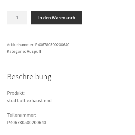
stud
In den Warenkorb
bolt
exhaust
end
Menge
Artikelnummer:
P406780500200640
Kategorie:
Auspuff
Beschreibung
Produkt:
stud bolt exhaust end
Teilenummer:
P406780500200640