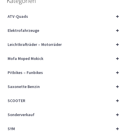
Kategorien
Über uns
+
ATV-Quads
Vertrag widerrufen
+
Elektrofahrzeuge
Widerrufsbelehrung
+
Leichtkrafträder – Motorräder
Cart
+
Mofa Moped Mokick
Checkout
+
Pitbikes – Funbikes
My account
+
Saxonette Benzin
+
SCOOTER
+
Sonderverkauf
+
SYM