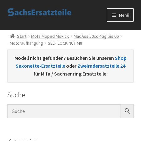
Zur
Zum
Menü
Navigation
Inhalt
springen
springen
Start
Start
Mofa Moped Mokick
MadAss 50cc 4Gg bis 06
Motoraufhängung
SELF LOCK NUT M8
AGB
Modell nicht gefunden? Besuchen Sie unseren
Shop
Datenschutzerklärung
Saxonette-Ersatzteile
oder
Zweiradersatzteile 24
für Mifa / Sachsenring Ersatzteile.
Impressum
Suche
Kontakt
Sachs Ersatzteile
Sachsteile