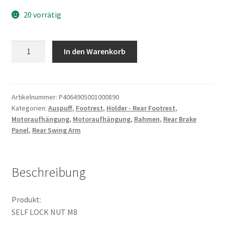
20 vorrätig
SELF
In den Warenkorb
LOCK
NUT
M8
Menge
Artikelnummer:
P4064905001000890
Kategorien:
Auspuff
,
Footrest
,
Holder - Rear Footrest
,
Motoraufhängung
,
Motoraufhängung
,
Rahmen
,
Rear Brake
Panel
,
Rear Swing Arm
Beschreibung
Produkt:
SELF LOCK NUT M8