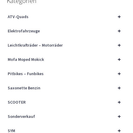
Kategorien
Über uns
+
ATV-Quads
Vertrag widerrufen
+
Elektrofahrzeuge
Widerrufsbelehrung
+
Leichtkrafträder – Motorräder
Cart
+
Mofa Moped Mokick
Checkout
+
Pitbikes – Funbikes
My account
+
Saxonette Benzin
+
SCOOTER
+
Sonderverkauf
+
SYM