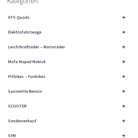
Kategorien
Über uns
+
ATV-Quads
Vertrag widerrufen
+
Elektrofahrzeuge
Widerrufsbelehrung
+
Leichtkrafträder – Motorräder
Cart
+
Mofa Moped Mokick
Checkout
+
Pitbikes – Funbikes
My account
+
Saxonette Benzin
+
SCOOTER
+
Sonderverkauf
+
SYM