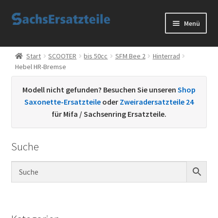
Zur
Zum
Menü
Navigation
Inhalt
springen
springen
Start
Start
SCOOTER
bis 50cc
SFM Bee 2
Hinterrad
Hebel HR-Bremse
AGB
Modell nicht gefunden? Besuchen Sie unseren
Shop
Datenschutzerklärung
Saxonette-Ersatzteile
oder
Zweiradersatzteile 24
für Mifa / Sachsenring Ersatzteile.
Impressum
Suche
Kontakt
Sachs Ersatzteile
Sachsteile