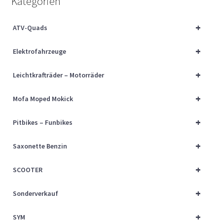
Kategorien
Über uns
+
ATV-Quads
Vertrag widerrufen
+
Elektrofahrzeuge
Widerrufsbelehrung
+
Leichtkrafträder – Motorräder
Cart
+
Mofa Moped Mokick
Checkout
+
Pitbikes – Funbikes
My account
+
Saxonette Benzin
+
SCOOTER
+
Sonderverkauf
+
SYM