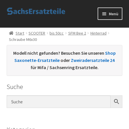
Zur
Zum
Menü
Navigation
Inhalt
springen
springen
Start
Start
SCOOTER
bis 50cc
SFM Bee 2
Hinterrad
Schraube M6x30
AGB
Modell nicht gefunden? Besuchen Sie unseren
Shop
Datenschutzerklärung
Saxonette-Ersatzteile
oder
Zweiradersatzteile 24
für Mifa / Sachsenring Ersatzteile.
Impressum
Suche
Kontakt
Sachs Ersatzteile
Sachsteile