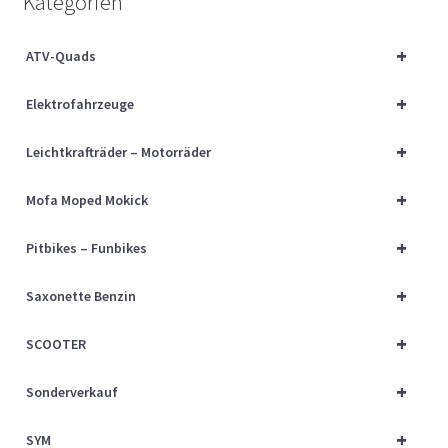
Kategorien
Über uns
+
ATV-Quads
Vertrag widerrufen
+
Elektrofahrzeuge
Widerrufsbelehrung
+
Leichtkrafträder – Motorräder
Cart
+
Mofa Moped Mokick
Checkout
+
Pitbikes – Funbikes
My account
+
Saxonette Benzin
+
SCOOTER
+
Sonderverkauf
+
SYM