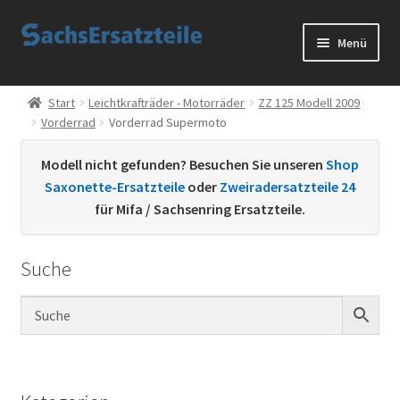
Zur
Zum
Menü
Navigation
Inhalt
springen
springen
Start
Start
Leichtkrafträder - Motorräder
ZZ 125 Modell 2009
Vorderrad
Vorderrad Supermoto
AGB
Modell nicht gefunden? Besuchen Sie unseren
Shop
Datenschutzerklärung
Saxonette-Ersatzteile
oder
Zweiradersatzteile 24
für Mifa / Sachsenring Ersatzteile.
Impressum
Suche
Kontakt
Sachs Ersatzteile
Sachsteile