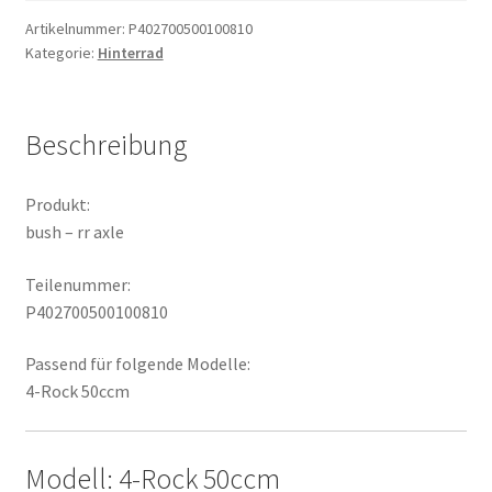
Menge
Artikelnummer:
P402700500100810
Kategorie:
Hinterrad
Beschreibung
Produkt:
bush – rr axle
Teilenummer:
P402700500100810
Passend für folgende Modelle:
4-Rock 50ccm
Modell: 4-Rock 50ccm