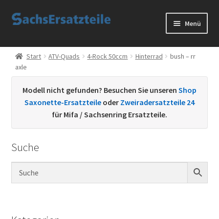
Zur
Zum
Menü
Navigation
Inhalt
springen
springen
Start
Start
ATV-Quads
4-Rock 50ccm
Hinterrad
bush – rr
axle
AGB
Modell nicht gefunden? Besuchen Sie unseren
Shop
Datenschutzerklärung
Saxonette-Ersatzteile
oder
Zweiradersatzteile 24
für Mifa / Sachsenring Ersatzteile.
Impressum
Suche
Kontakt
Sachs Ersatzteile
Sachsteile