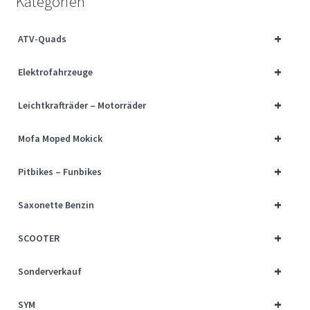
Kategorien
Über uns
+
ATV-Quads
Vertrag widerrufen
+
Elektrofahrzeuge
Widerrufsbelehrung
+
Leichtkrafträder – Motorräder
Cart
+
Mofa Moped Mokick
Checkout
+
Pitbikes – Funbikes
My account
+
Saxonette Benzin
+
SCOOTER
+
Sonderverkauf
+
SYM