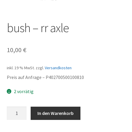
bush – rr axle
10,00
€
inkl. 19 % MwSt.
zzgl.
Versandkosten
Preis auf Anfrage – P402700500100810
2 vorrätig
bush
In den Warenkorb
-
rr
axle