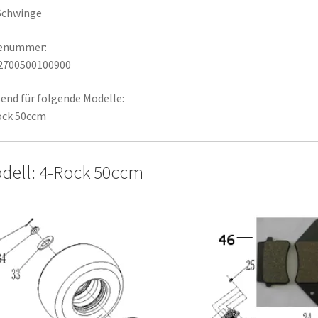
Schwinge
lenummer:
2700500100900
end für folgende Modelle:
ock 50ccm
dell: 4-Rock 50ccm