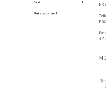
+
SYM
HR 
Unkategorisiert
Tei
P40
Pass
4-R
Mo