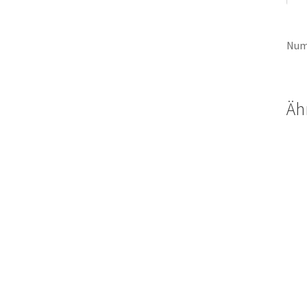
Num
Äh