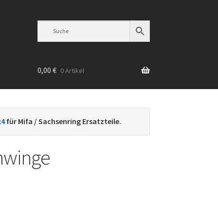
0,00
€
0 Artikel
n
24
für Mifa / Sachsenring Ersatzteile.
hwinge