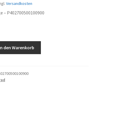
zgl.
Versandkosten
age – P402700500100900
In den Warenkorb
02700500100900
rad