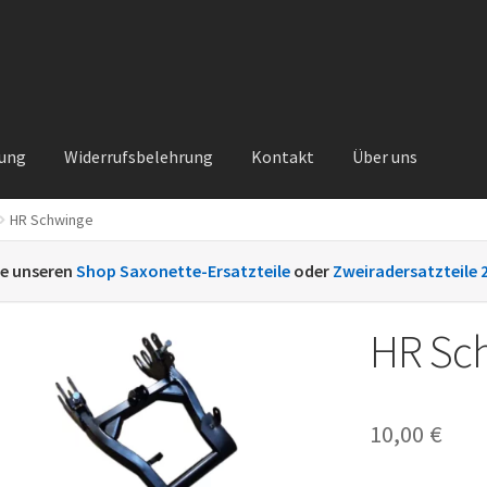
rung
Widerrufsbelehrung
Kontakt
Über uns
HR Schwinge
Kontakt
Sachs Ersatzteile
Sachsteile
Über uns
Vertrag widerrufe
ie unseren
Shop Saxonette-Ersatzteile
oder
Zweiradersatzteile 
nt
HR Sc
10,00
€