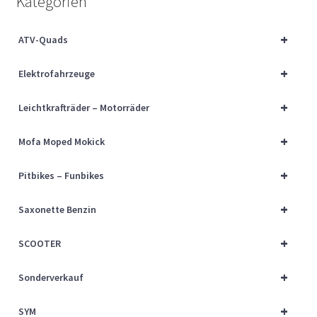
Kategorien
Über uns
+
ATV-Quads
Vertrag widerrufen
+
Elektrofahrzeuge
Widerrufsbelehrung
+
Leichtkrafträder – Motorräder
Cart
+
Mofa Moped Mokick
Checkout
+
Pitbikes – Funbikes
My account
+
Saxonette Benzin
+
SCOOTER
+
Sonderverkauf
+
SYM