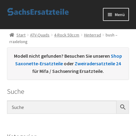
Zur
Zum
Menü
Navigation
Inhalt
springen
springen
Start
Start
ATV-Quads
4-Rock 50ccm
Hinterrad
bush –
rraxlelong
AGB
Modell nicht gefunden? Besuchen Sie unseren
Shop
Datenschutzerklärung
Saxonette-Ersatzteile
oder
Zweiradersatzteile 24
für Mifa / Sachsenring Ersatzteile.
Impressum
Suche
Kontakt
Sachs Ersatzteile
Sachsteile