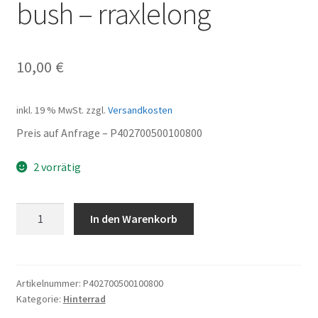
bush – rraxlelong
10,00
€
inkl. 19 % MwSt.
zzgl.
Versandkosten
Preis auf Anfrage – P402700500100800
2 vorrätig
bush
In den Warenkorb
-
rraxlelong
Menge
Artikelnummer:
P402700500100800
Kategorie:
Hinterrad