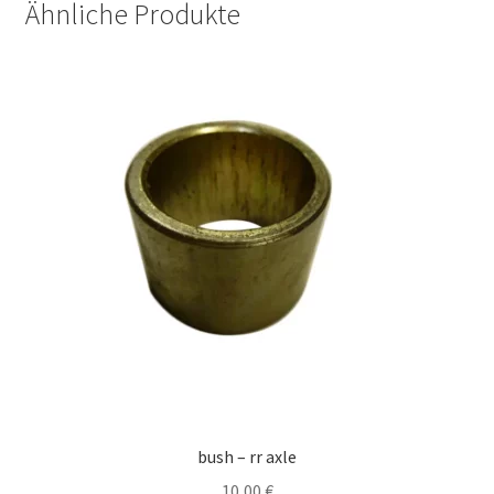
Ähnliche Produkte
bush – rr axle
10,00
€