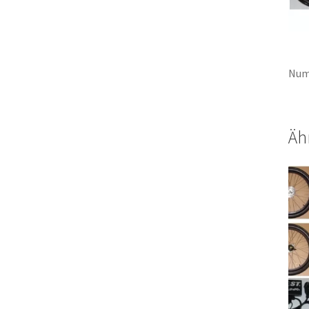
Num
Äh