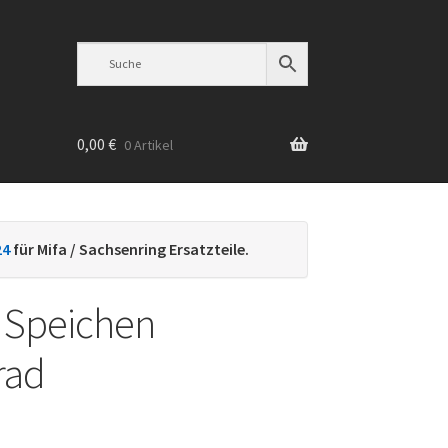
0,00
€
0 Artikel
n
24
für Mifa / Sachsenring Ersatzteile.
 Speichen
rad