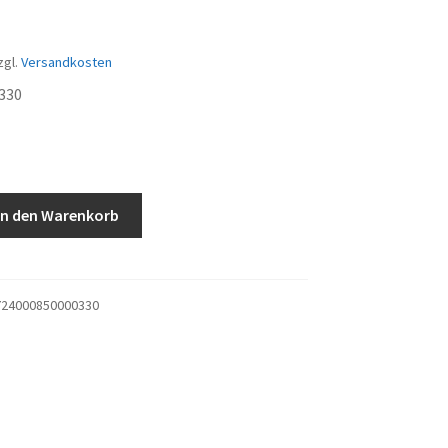
zgl.
Versandkosten
330
In den Warenkorb
24000850000330