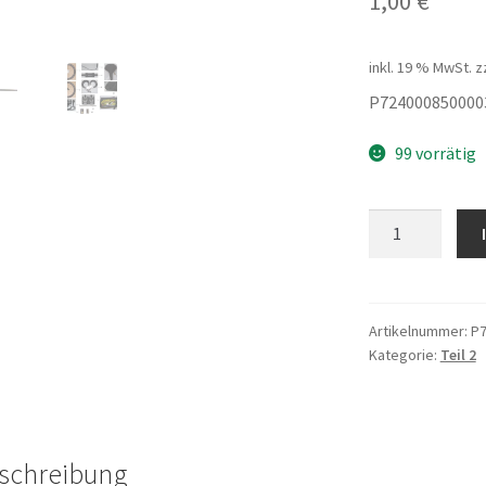
1,00
€
inkl. 19 % MwSt.
z
P724000850000
99 vorrätig
BEAST
Speichen
Hinterrad
Menge
Artikelnummer:
P7
Kategorie:
Teil 2
schreibung