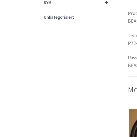
+
SYM
Prod
Unkategorisiert
BEAS
Tei
P72
Pass
BEA
Mo