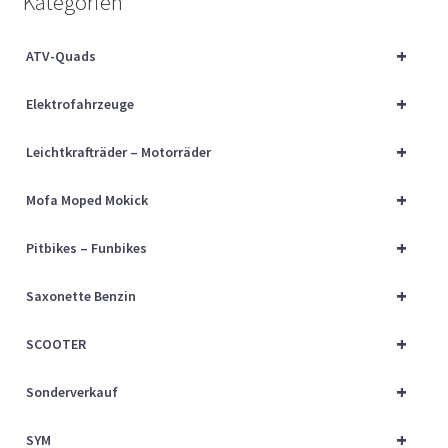
Kategorien
Über uns
+
ATV-Quads
Vertrag widerrufen
+
Elektrofahrzeuge
Widerrufsbelehrung
+
Leichtkrafträder – Motorräder
Cart
+
Mofa Moped Mokick
Checkout
+
Pitbikes – Funbikes
My account
+
Saxonette Benzin
+
SCOOTER
+
Sonderverkauf
+
SYM