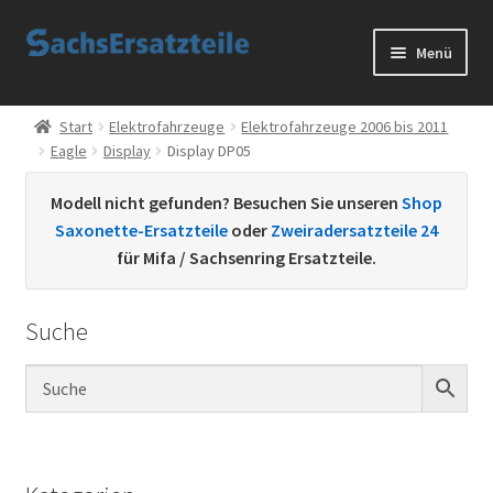
Zur
Zum
Menü
Navigation
Inhalt
springen
springen
Start
Start
Elektrofahrzeuge
Elektrofahrzeuge 2006 bis 2011
Eagle
Display
Display DP05
AGB
Modell nicht gefunden? Besuchen Sie unseren
Shop
Datenschutzerklärung
Saxonette-Ersatzteile
oder
Zweiradersatzteile 24
für Mifa / Sachsenring Ersatzteile.
Impressum
Suche
Kontakt
Sachs Ersatzteile
Sachsteile