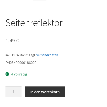
Seitenreflektor
1,49
€
inkl. 19 % MwSt.
zzgl.
Versandkosten
P408400000186000
4 vorrätig
Seitenreflektor
In den Warenkorb
Menge