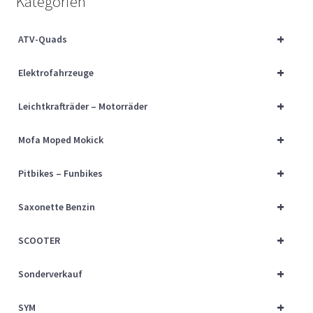
Kategorien
Über uns
+
ATV-Quads
Vertrag widerrufen
+
Elektrofahrzeuge
Widerrufsbelehrung
+
Leichtkrafträder – Motorräder
Cart
+
Mofa Moped Mokick
Checkout
+
Pitbikes – Funbikes
My account
+
Saxonette Benzin
+
SCOOTER
+
Sonderverkauf
+
SYM