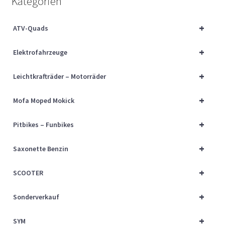
Kategorien
Über uns
+
ATV-Quads
Vertrag widerrufen
+
Elektrofahrzeuge
Widerrufsbelehrung
+
Leichtkrafträder – Motorräder
Cart
+
Mofa Moped Mokick
Checkout
+
Pitbikes – Funbikes
My account
+
Saxonette Benzin
+
SCOOTER
+
Sonderverkauf
+
SYM