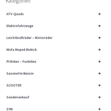
Kategorien
Über uns
+
ATV-Quads
Vertrag widerrufen
+
Elektrofahrzeuge
Widerrufsbelehrung
+
Leichtkrafträder – Motorräder
Cart
+
Mofa Moped Mokick
Checkout
+
Pitbikes – Funbikes
My account
+
Saxonette Benzin
+
SCOOTER
+
Sonderverkauf
+
SYM