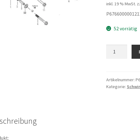
inkl. 19 % MwSt.
z
P676600000121
52 vorrätig
Mutter
M12x125
Menge
Artikelnummer:
P6
Kategorie:
Schwi
schreibung
ukt: