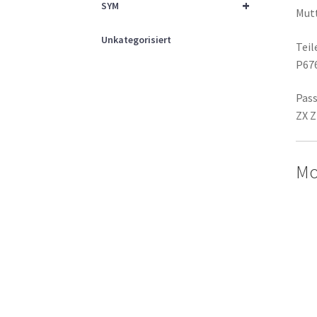
+
SYM
Mut
Unkategorisiert
Tei
P67
Pass
ZX Z
Mo