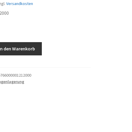
zgl.
Versandkosten
2000
In den Warenkorb
766000001212000
ngenlagerung