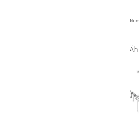
Num
Äh