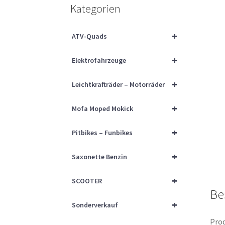
Kategorien
+
ATV-Quads
+
Elektrofahrzeuge
+
Leichtkrafträder – Motorräder
+
Mofa Moped Mokick
+
Pitbikes – Funbikes
+
Saxonette Benzin
+
SCOOTER
Be
+
Sonderverkauf
Prod