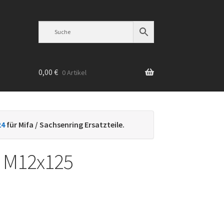
0,00
€
0 Artikel
n
24
für Mifa / Sachsenring Ersatzteile.
r M12x125