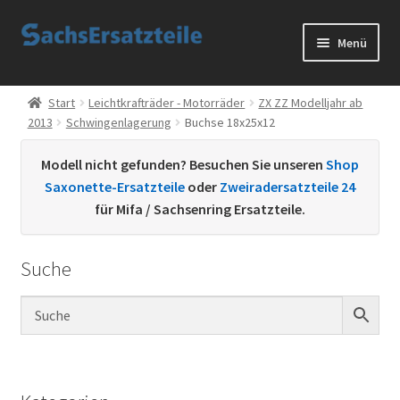
Zur
Zum
Menü
Navigation
Inhalt
springen
springen
Start
Start
Leichtkrafträder - Motorräder
ZX ZZ Modelljahr ab
2013
Schwingenlagerung
Buchse 18x25x12
AGB
Modell nicht gefunden? Besuchen Sie unseren
Shop
Datenschutzerklärung
Saxonette-Ersatzteile
oder
Zweiradersatzteile 24
für Mifa / Sachsenring Ersatzteile.
Impressum
Suche
Kontakt
Sachs Ersatzteile
Sachsteile