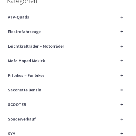
Kategorien
Über uns
+
ATV-Quads
Vertrag widerrufen
+
Elektrofahrzeuge
Widerrufsbelehrung
+
Leichtkrafträder – Motorräder
Cart
+
Mofa Moped Mokick
Checkout
+
Pitbikes – Funbikes
My account
+
Saxonette Benzin
+
SCOOTER
+
Sonderverkauf
+
SYM