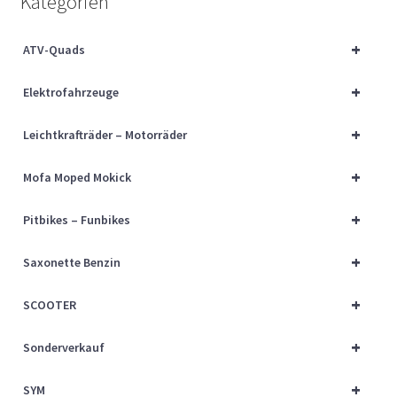
Kategorien
Über uns
+
ATV-Quads
Vertrag widerrufen
+
Elektrofahrzeuge
Widerrufsbelehrung
+
Leichtkrafträder – Motorräder
Cart
+
Mofa Moped Mokick
Checkout
+
Pitbikes – Funbikes
My account
+
Saxonette Benzin
+
SCOOTER
+
Sonderverkauf
+
SYM