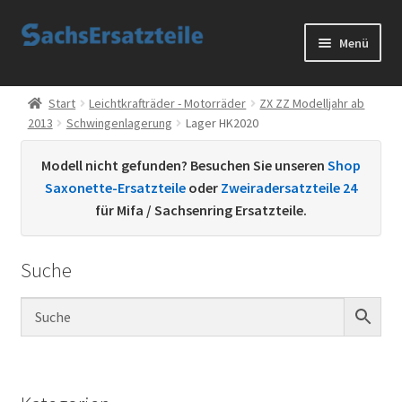
Zur
Zum
Menü
Navigation
Inhalt
springen
springen
Start
Start
Leichtkrafträder - Motorräder
ZX ZZ Modelljahr ab
2013
Schwingenlagerung
Lager HK2020
AGB
Modell nicht gefunden? Besuchen Sie unseren
Shop
Datenschutzerklärung
Saxonette-Ersatzteile
oder
Zweiradersatzteile 24
für Mifa / Sachsenring Ersatzteile.
Impressum
Suche
Kontakt
Sachs Ersatzteile
Sachsteile