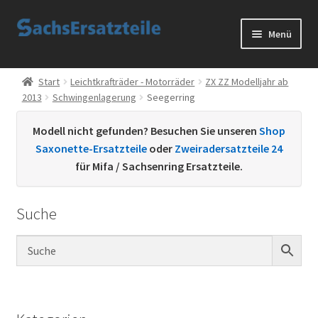
Zur
Zum
Menü
Navigation
Inhalt
springen
springen
Start
Start
Leichtkrafträder - Motorräder
ZX ZZ Modelljahr ab
2013
Schwingenlagerung
Seegerring
AGB
Modell nicht gefunden? Besuchen Sie unseren
Shop
Datenschutzerklärung
Saxonette-Ersatzteile
oder
Zweiradersatzteile 24
für Mifa / Sachsenring Ersatzteile.
Impressum
Suche
Kontakt
Sachs Ersatzteile
Sachsteile