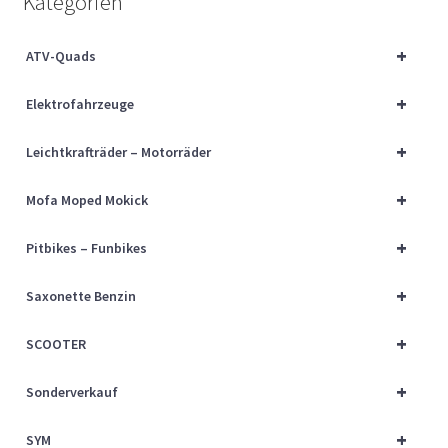
Kategorien
Über uns
+
ATV-Quads
Vertrag widerrufen
+
Elektrofahrzeuge
Widerrufsbelehrung
+
Leichtkrafträder – Motorräder
Cart
+
Mofa Moped Mokick
Checkout
+
Pitbikes – Funbikes
My account
+
Saxonette Benzin
+
SCOOTER
+
Sonderverkauf
+
SYM