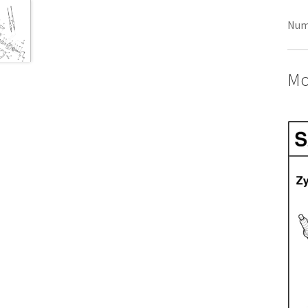
Num
Mo