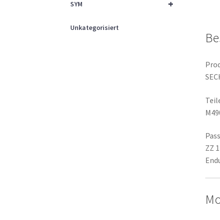
+
SYM
Unkategorisiert
Be
Prod
SEC
Tei
M49
Pass
ZZ 1
Endu
Mo