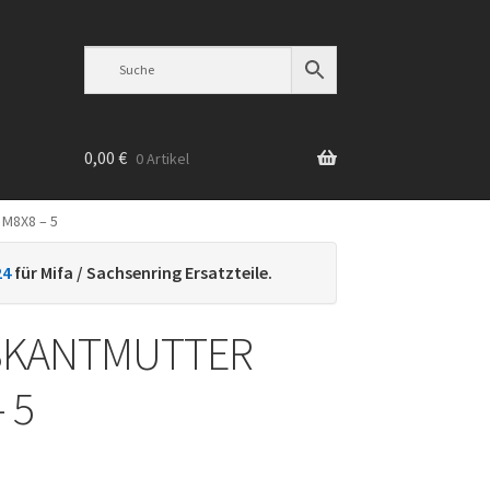
0,00
€
0 Artikel
M8X8 – 5
n
24
für Mifa / Sachsenring Ersatzteile.
SKANTMUTTER
 5