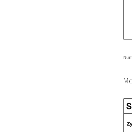
Num
Mo