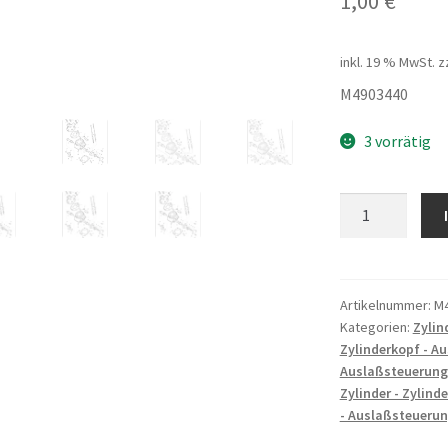
1,00
€
inkl. 19 % MwSt.
z
M4903440
3 vorrätig
SECHSKANTMU
M8X8
-
5
Menge
Artikelnummer:
M
Kategorien:
Zylin
Zylinderkopf - A
Auslaßsteuerung
Zylinder - Zylind
- Auslaßsteueru