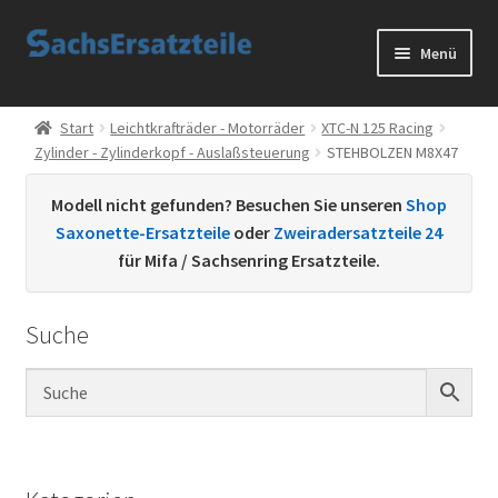
Zur
Zum
Menü
Navigation
Inhalt
springen
springen
Start
Start
Leichtkrafträder - Motorräder
XTC-N 125 Racing
Zylinder - Zylinderkopf - Auslaßsteuerung
STEHBOLZEN M8X47
AGB
Modell nicht gefunden? Besuchen Sie unseren
Shop
Datenschutzerklärung
Saxonette-Ersatzteile
oder
Zweiradersatzteile 24
für Mifa / Sachsenring Ersatzteile.
Impressum
Suche
Kontakt
Sachs Ersatzteile
Sachsteile