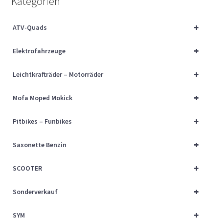
Kategorien
Über uns
+
ATV-Quads
Vertrag widerrufen
+
Elektrofahrzeuge
Widerrufsbelehrung
+
Leichtkrafträder – Motorräder
Cart
+
Mofa Moped Mokick
Checkout
+
Pitbikes – Funbikes
My account
+
Saxonette Benzin
+
SCOOTER
+
Sonderverkauf
+
SYM