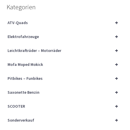
Über uns
Kategorien
Vertrag widerrufen
+
ATV-Quads
+
Widerrufsbelehrung
Elektrofahrzeuge
+
Leichtkrafträder – Motorräder
Cart
+
Mofa Moped Mokick
Checkout
+
Pitbikes – Funbikes
My account
+
Saxonette Benzin
+
SCOOTER
+
Sonderverkauf