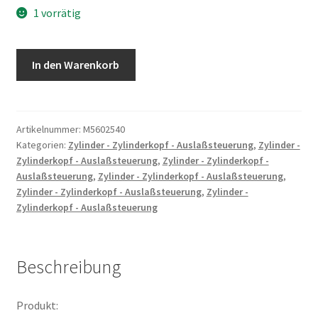
1 vorrätig
PASSHUELSE
In den Warenkorb
-
ZYLINDERFUSS
D10X
Menge
Artikelnummer:
M5602540
Kategorien:
Zylinder - Zylinderkopf - Auslaßsteuerung
,
Zylinder -
Zylinderkopf - Auslaßsteuerung
,
Zylinder - Zylinderkopf -
Auslaßsteuerung
,
Zylinder - Zylinderkopf - Auslaßsteuerung
,
Zylinder - Zylinderkopf - Auslaßsteuerung
,
Zylinder -
Zylinderkopf - Auslaßsteuerung
Beschreibung
Produkt: