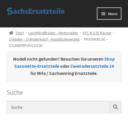
Zur
Zum
Menü
Navigation
Inhalt
springen
springen
Start
Start
Leichtkrafträder - Motorräder
XTC-N 125 Racing
Zylinder - Zylinderkopf - Auslaßsteuerung
PASSHUELSE –
AGB
ZYLINDERFUSS D10X
Datenschutzerklärung
Modell nicht gefunden? Besuchen Sie unseren
Shop
Saxonette-Ersatzteile
oder
Zweiradersatzteile 24
Impressum
für Mifa / Sachsenring Ersatzteile.
Kontakt
Suche
Sachs Ersatzteile
Sachsteile