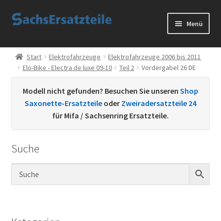
Zur
Zum
Menü
Navigation
Inhalt
springen
springen
Start
Start
Elektrofahrzeuge
Elektrofahrzeuge 2006 bis 2011
Elo-Bike - Electra de luxe 09-10
Teil 2
Vordergabel 26 DE
AGB
Modell nicht gefunden? Besuchen Sie unseren
Shop
Datenschutzerklärung
Saxonette-Ersatzteile
oder
Zweiradersatzteile 24
für Mifa / Sachsenring Ersatzteile.
Impressum
Suche
Kontakt
Sachs Ersatzteile
Sachsteile