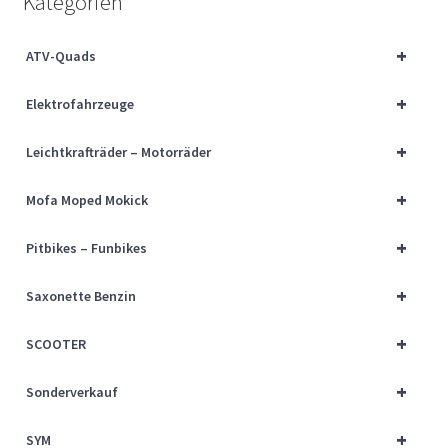
Kategorien
Über uns
+
ATV-Quads
Vertrag widerrufen
+
Elektrofahrzeuge
Widerrufsbelehrung
+
Leichtkrafträder – Motorräder
Cart
+
Mofa Moped Mokick
Checkout
+
Pitbikes – Funbikes
My account
+
Saxonette Benzin
+
SCOOTER
+
Sonderverkauf
+
SYM