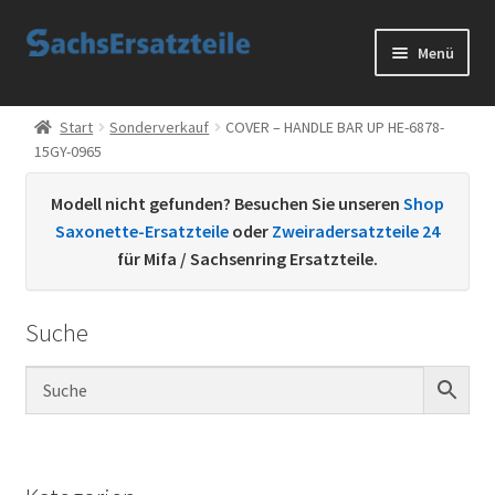
Zur
Zum
Menü
Navigation
Inhalt
springen
springen
Start
Start
Sonderverkauf
COVER – HANDLE BAR UP HE-6878-
15GY-0965
AGB
Modell nicht gefunden? Besuchen Sie unseren
Shop
Datenschutzerklärung
Saxonette-Ersatzteile
oder
Zweiradersatzteile 24
für Mifa / Sachsenring Ersatzteile.
Impressum
Suche
Kontakt
Sachs Ersatzteile
Sachsteile