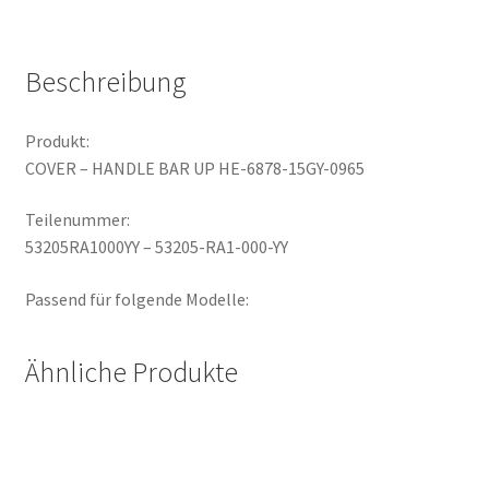
6878-
15GY-
0965
Beschreibung
Menge
Produkt:
COVER – HANDLE BAR UP HE-6878-15GY-0965
Teilenummer:
53205RA1000YY – 53205-RA1-000-YY
Passend für folgende Modelle:
Ähnliche Produkte