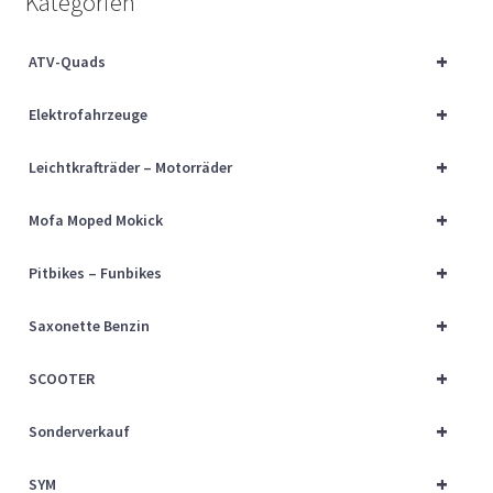
Kategorien
Über uns
+
ATV-Quads
Vertrag widerrufen
+
Elektrofahrzeuge
Widerrufsbelehrung
+
Leichtkrafträder – Motorräder
Cart
+
Mofa Moped Mokick
Checkout
+
Pitbikes – Funbikes
My account
+
Saxonette Benzin
+
SCOOTER
+
Sonderverkauf
+
SYM