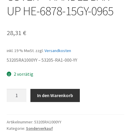
UP HE-6878-15GY-0965
28,31
€
inkl. 19 % MwSt.
zzgl.
Versandkosten
53205RA1000YY – 53205-RA1-000-YY
2 vorrätig
COVER
In den Warenkorb
-
HANDLE
BAR
UP
Artikelnummer:
53205RA1000YY
Kategorie:
Sonderverkauf
HE-