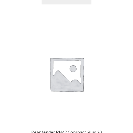
Rear fender RH42 Compact Plus 20