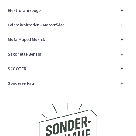
Über uns
+
Elektrofahrzeuge
Vertrag widerrufen
+
Leichtkrafträder – Motorräder
Widerrufsbelehrung
+
Mofa Moped Mokick
+
Cart
Saxonette Benzin
+
SCOOTER
Checkout
+
Sonderverkauf
My account