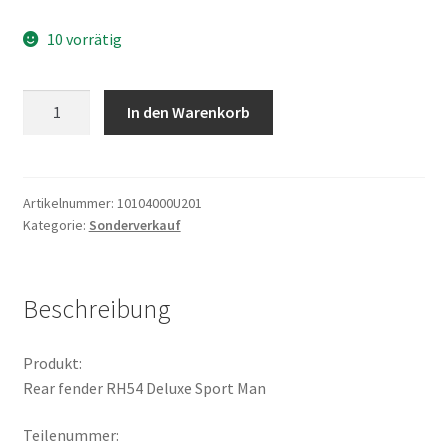
10 vorrätig
Rear
In den Warenkorb
fender
RH54
Deluxe
Sport
Artikelnummer:
10104000U201
Kategorie:
Sonderverkauf
Man
Menge
Beschreibung
Produkt:
Rear fender RH54 Deluxe Sport Man
Teilenummer: