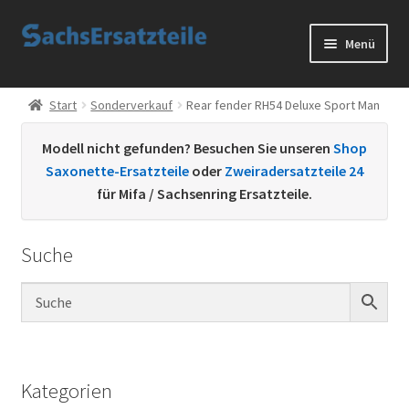
Zur
Zum
Menü
Navigation
Inhalt
springen
springen
Start
Start
Sonderverkauf
Rear fender RH54 Deluxe Sport Man
AGB
Modell nicht gefunden? Besuchen Sie unseren
Shop
Saxonette-Ersatzteile
oder
Zweiradersatzteile 24
Datenschutzerklärung
für Mifa / Sachsenring Ersatzteile.
Impressum
Suche
Kontakt
Sachs Ersatzteile
Sachsteile
Kategorien