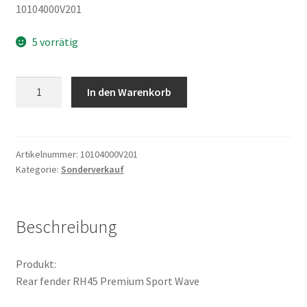
10104000V201
5 vorrätig
Rear
In den Warenkorb
fender
RH45
Premium
Sport
Artikelnummer:
10104000V201
Kategorie:
Sonderverkauf
Wave
Menge
Beschreibung
Produkt:
Rear fender RH45 Premium Sport Wave