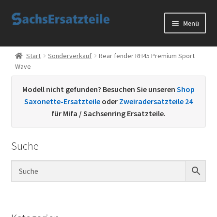
Zur
Zum
Menü
Navigation
Inhalt
springen
springen
Start
Start
Sonderverkauf
Rear fender RH45 Premium Sport
Wave
AGB
Modell nicht gefunden? Besuchen Sie unseren
Shop
Datenschutzerklärung
Saxonette-Ersatzteile
oder
Zweiradersatzteile 24
für Mifa / Sachsenring Ersatzteile.
Impressum
Suche
Kontakt
Sachs Ersatzteile
Sachsteile