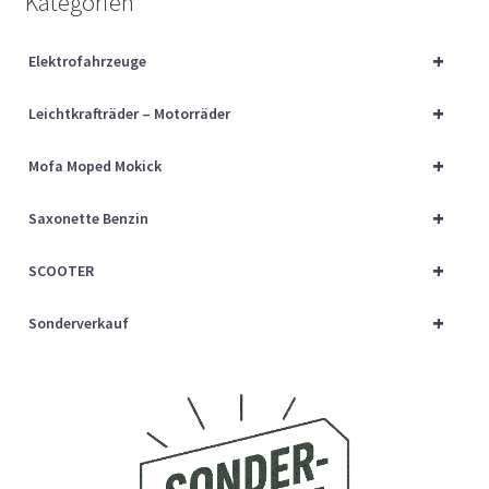
Kategorien
Über uns
+
Elektrofahrzeuge
Vertrag widerrufen
+
Leichtkrafträder – Motorräder
Widerrufsbelehrung
+
Mofa Moped Mokick
Cart
+
Saxonette Benzin
Checkout
+
SCOOTER
My account
+
Sonderverkauf