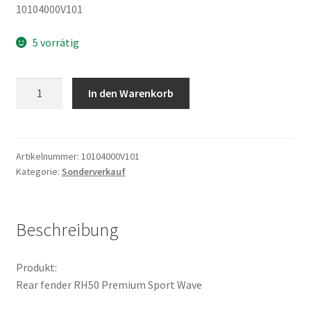
10104000V101
5 vorrätig
Rear
In den Warenkorb
fender
RH50
Premium
Sport
Artikelnummer:
10104000V101
Kategorie:
Sonderverkauf
Wave
Menge
Beschreibung
Produkt:
Rear fender RH50 Premium Sport Wave