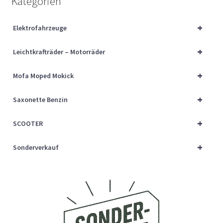
Kategorien
Über uns
+
Elektrofahrzeuge
Vertrag widerrufen
+
Leichtkrafträder – Motorräder
Widerrufsbelehrung
+
Mofa Moped Mokick
Cart
+
Saxonette Benzin
Checkout
+
SCOOTER
My account
+
Sonderverkauf