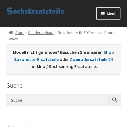
Zur
Zum
Menü
Navigation
Inhalt
springen
springen
Start
Start
Sonderverkauf
Rear fender RH50 Premium Sport
Wave
AGB
Modell nicht gefunden? Besuchen Sie unseren
Shop
Datenschutzerklärung
Saxonette-Ersatzteile
oder
Zweiradersatzteile 24
für Mifa / Sachsenring Ersatzteile.
Impressum
Suche
Kontakt
Sachs Ersatzteile
Sachsteile