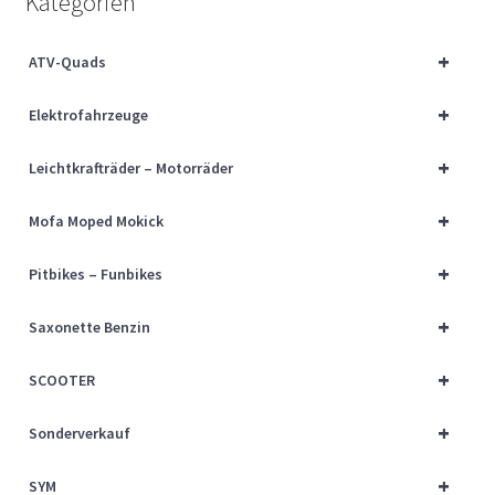
Kategorien
Über uns
+
ATV-Quads
Vertrag widerrufen
+
Elektrofahrzeuge
Widerrufsbelehrung
+
Leichtkrafträder – Motorräder
Cart
+
Mofa Moped Mokick
Checkout
+
Pitbikes – Funbikes
My account
+
Saxonette Benzin
+
SCOOTER
+
Sonderverkauf
+
SYM