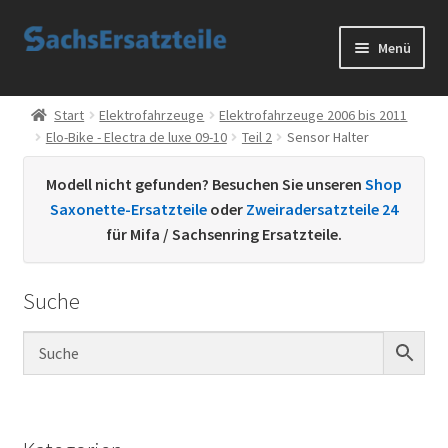
Zur
Zum
Menü
Navigation
Inhalt
springen
springen
Start
Start
Elektrofahrzeuge
Elektrofahrzeuge 2006 bis 2011
Elo-Bike - Electra de luxe 09-10
Teil 2
Sensor Halter
AGB
Modell nicht gefunden? Besuchen Sie unseren
Shop
Datenschutzerklärung
Saxonette-Ersatzteile
oder
Zweiradersatzteile 24
für Mifa / Sachsenring Ersatzteile.
Impressum
Suche
Kontakt
Sachs Ersatzteile
Sachsteile