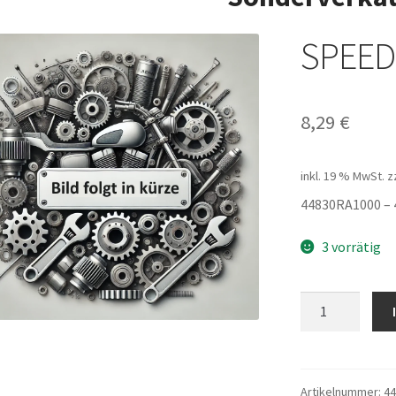
SPEED
8,29
€
inkl. 19 % MwSt.
z
44830RA1000 – 
3 vorrätig
SPEEDOMETER
CABLE
Menge
Artikelnummer:
4