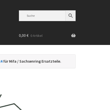
0,00
€
0 Artikel
n
24
für Mifa / Sachsenring Ersatzteile.