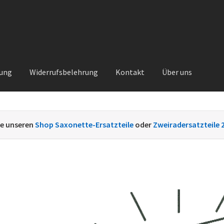
rung
Widerrufsbelehrung
Kontakt
Über uns
Kontakt
Sachs Ersatzteile
Sachsteile
Über uns
Vertrag widerrufe
ie unseren
Shop Saxonette-Ersatzteile
oder
Zweiradersatzteile 
nt